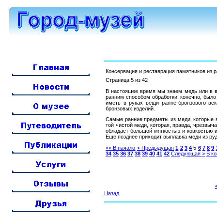
Консервация и реставрация памятников из 
Страница 5 из 42
В настоящее время мы знаем медь или в ви
ранним способом обработки, конечно, было н
иметь в руках вещи ранне-бронзового век
бронзовых изделий.
Самые ранние предметы из меди, которые м
той чистой меди, которая, правда, чрезвыч
обладает большой мягкостью и ковкостью и
Еще позднее приходит выплавка меди из ру
<< В начало
< Предыдущая
1
2
3
4
5
6
7
8
9
34
35
36
37
38
39
40
41
42
Следующая >
В ко
Назад