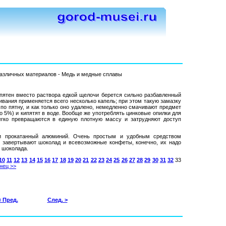
различных материалов - Медь и медные сплавы
пятен вместо раствора едкой щелочи берется сильно разбавленный
ивания применяется всего несколько капель; при этом такую замазку
 по пятну, и как только оно удалено, немедленно смачивают предмет
 5%) и кипятят в воде. Вообще же употреблять цинковые опилки для
егко превращаются в единую плотную массу и затрудняют доступ
и прокатанный алюминий. Очень простым и удобным средством
е завертывают шоколад и всевозможные конфеты, конечно, их надо
 шоколада.
10
11
12
13
14
15
16
17
18
19
20
21
22
23
24
25
26
27
28
29
30
31
32
33
нец >>
< Пред.
След. >