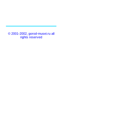
© 2001-2002, gorod-musei.ru all
rights reserved