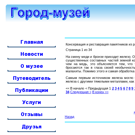
Консервация и реставрация памятников из 
Страница 1 из 34
На смену меди и бронзе приходит железо. О
существенных составных частей земной ко
чем на медь, это объясняется тем, что 
бросаются так в глаза своей необычност
малахиты. Помимо этого и самая обработка 
Самым первым источником железа могло б
железа с другими тяжелыми металлами, как 
<< В начало
< Предыдущая
1
2
3
4
5
6
7
8
9
34
Следующая >
В конец >>
Назад