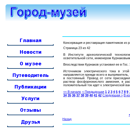
Консервация и реставрация памятников из 
Страница 23 из 42
В Институте археологической технолог
осветительной сети, инженером Курнаковым
Впоследствии Курнаков установил ее в Гос.
Источником электрического тока в этой
направляется прежде всего в выпрямитель, 
в постоянный. Провод от сети присоединя
раствор фосфорнокислого аммония, в ра
положительный ток идет к электрической ва
<< В начало
< Предыдущая
1
2
3
4
5
6
7
8
9
34
35
36
37
38
39
40
41
42
Следующая >
В ко
Назад