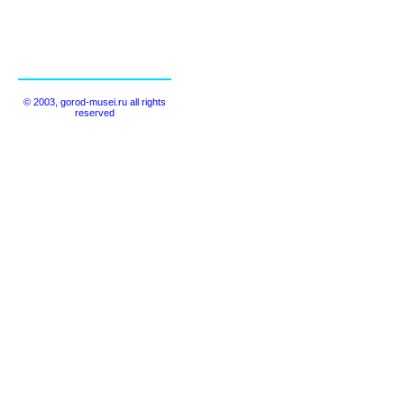
© 2003, gorod-musei.ru all rights
reserved