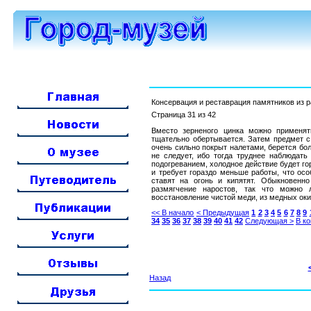
Консервация и реставрация памятников из 
Страница 31 из 42
Вместо зерненого цинка можно применят
тщательно обертывается. Затем предмет с
очень сильно покрыт налетами, берется бо
не следует, ибо тогда труднее наблюдать
подогреванием, холодное действие будет го
и требует гораздо меньше работы, что ос
ставят на огонь и кипятят. Обыкновенн
размягчение наростов, так что можно 
восстановление чистой меди, из медных окис
<< В начало
< Предыдущая
1
2
3
4
5
6
7
8
9
34
35
36
37
38
39
40
41
42
Следующая >
В ко
Назад