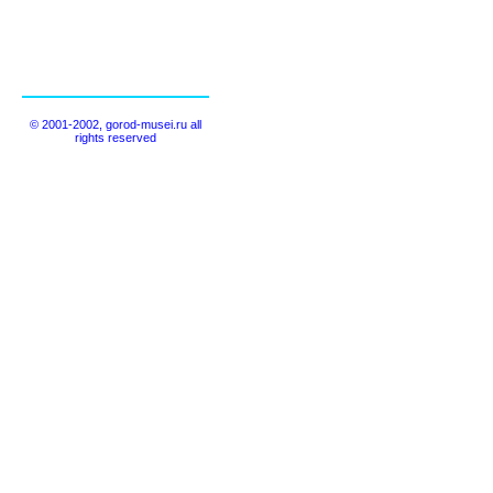
© 2001-2002, gorod-musei.ru all
rights reserved