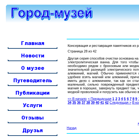
Консервация и реставрация памятников из 
Страница 28 из 42
Другая серия способов очистки основана на 
электролитическая ванна. Для того чтобы
необходимо рядом с бронзовым или медны
значительной разницей электрического по
алюминий, магний. Обычно применяется 
удобнее взять магний или алюминий, прич
иметь дело с алюминием, так как он стал
маленький, сильно поврежденный предмет,
магния в порошке, завернуть предмет так, 
медной проволокой и погрузить как обычно в
<< В начало
< Предыдущая
1
2
3
4
5
6
7
8
9
34
35
36
37
38
39
40
41
42
Следующая >
В ко
Назад