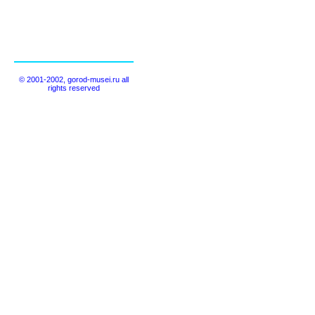
© 2001-2002, gorod-musei.ru all
rights reserved