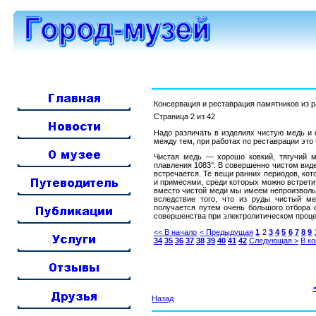
Консервация и реставрация памятников из 
Страница 2 из 42
Надо различать в изделиях чистую медь и 
между тем, при работах по реставрации это
Чистая медь — хорошо ковкий, тягучий м
плавления 1083°. В совершенно чистом виде
встречается. Те вещи ранних периодов, ко
и примесями, среди которых можно встретит
вместо чистой меди мы имеем непроизвольн
вследствие того, что из руды чистый м
получается путем очень большого отбора 
совершенства при электролитическом проце
<< В начало
< Предыдущая
1
2
3
4
5
6
7
8
9
34
35
36
37
38
39
40
41
42
Следующая >
В ко
Назад