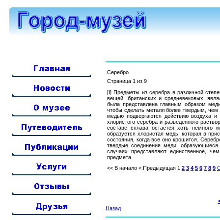
Серебро
Страница 1 из 9
[I] Предметы из серебра в различной степ
вещей, британских и средневековых, явл
была представлена главным образом медь
чтобы сделать металл более твердым, чем ч
медью подвергаются действию воздуха и 
хлористого серебра и разведенного раство
составе сплава остается хоть немного м
образуется хлористая медь, которая в при
состояния, когда все оно крошится. Серебр
твердые соединения меди, образующиеся
случаях представляют единственное, че
предмета.
<< В начало
< Предыдущая
1
2
3
4
5
6
7
8
9
Назад