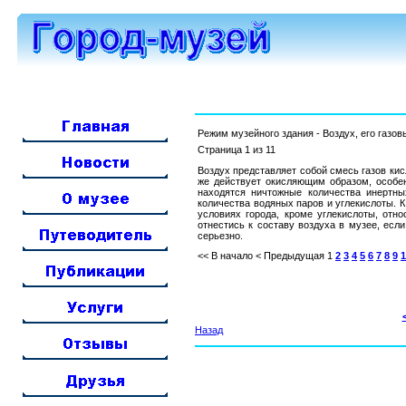
Режим музейного здания - Воздух, его газо
Страница 1 из 11
Воздух представляет собой смесь газов кисл
же действует окисляющим образом, особенн
находятся ничтожные количества инертных
количества водяных паров и углекислоты. 
условиях города, кроме углекислоты, отн
отнестись к составу воздуха в музее, ес
серьезно.
<< В начало
< Предыдущая
1
2
3
4
5
6
7
8
9
1
Назад