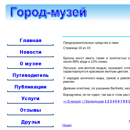
Предохранительные средства и лаки
Страница 16 из 19
Бронзы могут иметь также и золотистые отт
около 88% меди и 12% ол
Латунью, или желтою медью, называют спл
характеризуется красивым желтым.цветом.
У народов античного мира, греков и римля
римлян.
Древние египтяне, по указанию Berthelot
Бородулина, он не годен, так как в этом ра
<< В начало
< Предыдущая
1
2
3
4
5
6
7
8
9
1
Назад