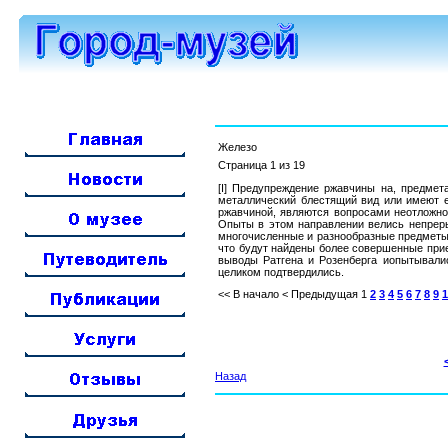
Железо
Страница 1 из 19
[I] Предупреждение ржавчины на, предмет
металлический блестящий вид или имеют е
ржавчиной, являются вопросами неотложно
Опыты в этом направлении велись непреры
многочисленные и разнообразные предметы 
что будут найдены более совершенные при
выводы Ратгена и Розенберга иопытывал
целиком подтвердились.
<< В начало
< Предыдущая
1
2
3
4
5
6
7
8
9
1
Назад