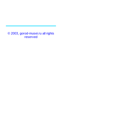
© 2003, gorod-musei.ru all rights
reserved