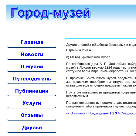
Другие способы обработки бронзовых и ме
Страница 2 из 4
б) Метод Британского музея
По сообщению д-ра А. П. Зельгейма, найд
музей в Лондон весною 1924 года части зн
статуй во всем мире, были обработаны По
В практике Британского музея предметы
азотнокислым серебром на отсутствие х
остывшие еще от сушки предметы покрываю
При этом поверхность предметов покрывает
невозможным.
Полная сохранность предмета достигается
соединений, ибо в противном случае после
<< В начало
< Предыдущая
1
2
3
4
Следующа