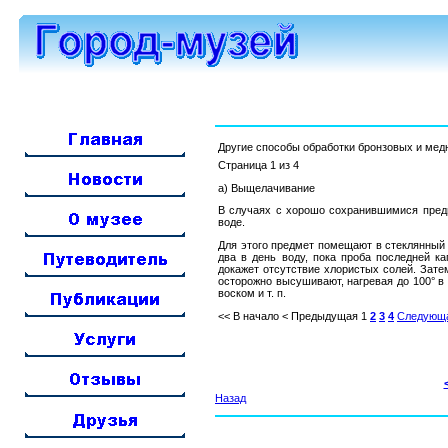
Другие способы обработки бронзовых и ме
Страница 1 из 4
а) Выщелачивание
В случаях с хорошо сохранившимися пред
воде.
Для этого предмет помещают в стеклянный 
два в день воду, пока проба последней ка
докажет отсутствие хлористых солей. Зате
осторожно высушивают, нагревая до 100° 
воском и т. п.
<< В начало
< Предыдущая
1
2
3
4
Следующа
Назад