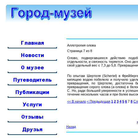
Аллотропия олова
Страница 7 из 8
Олово, подвергавшееся действию подоб
отдельности, и связность теряется. Оно де
свой удельный вес с 7,3 до 5,8. Превращ
По опытам Шертеля (Schertel) в Фрейберге
кипящею водою побелело и получило удельны
превращения, по Шертелю, достаточна б
превращение серого олова (а-олова) в бело
С. Но, ради большей уверенности в успешно
течение нескольких часов и при более высоко
<< В начало
< Предыдущая
1
2
3
4
5
6
7
8
Сл
Назад